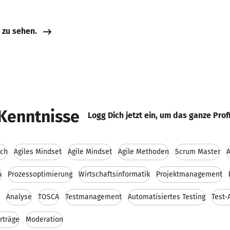
e zu sehen.
Kenntnisse
Logg Dich jetzt ein, um das ganze Prof
ach
Agiles Mindset
Agile Mindset
Agile Methoden
Scrum Master
A
A
Prozessoptimierung
Wirtschaftsinformatik
Projektmanagement
Analyse
TOSCA
Testmanagement
Automatisiertes Testing
Test-
rträge
Moderation