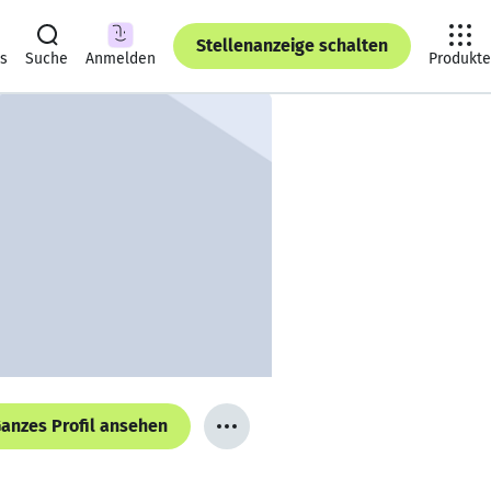
Stellenanzeige schalten
ts
Suche
Anmelden
Produkte
anzes Profil ansehen