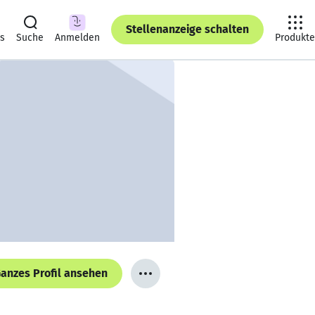
Stellenanzeige schalten
ts
Suche
Anmelden
Produkte
anzes Profil ansehen