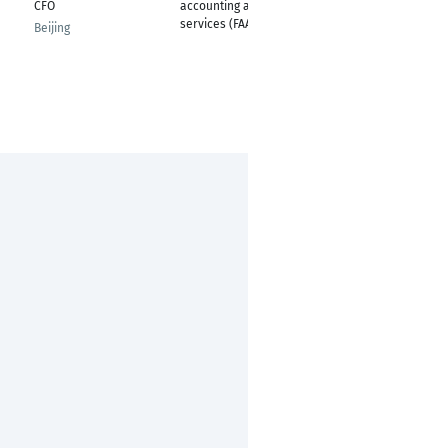
CFO
accounting advisory
(CFO)
services (FAAS)
Beijing
München