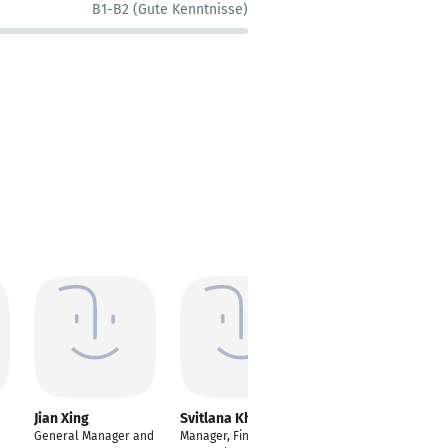
B1-B2 (Gute Kenntnisse)
Jian Xing
Svitlana Khomych
Torsten Klee
General Manager and
Manager, Financial
Chief Financial Officer