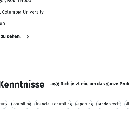
ger, Robin Hood
, Columbia University
ten
e zu sehen.
Kenntnisse
Logg Dich jetzt ein, um das ganze Prof
tung
Controlling
Financial Controlling
Reporting
Handelsrecht
Bi