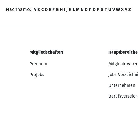
Nachname:
A
B
C
D
E
F
G
H
I
J
K
L
M
N
O
P
Q
R
S
T
U
V
W
X
Y
Z
Mitgliedschaften
Hauptbereiche
Premium
Mitgliederverz
ProJobs
Jobs Verzeichn
Unternehmen
Berufsverzeich