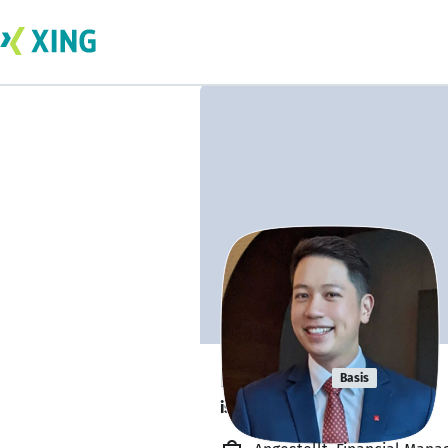
Ron Sim
Basis
is researching.