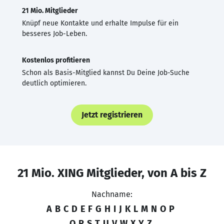
21 Mio. Mitglieder
Knüpf neue Kontakte und erhalte Impulse für ein
besseres Job-Leben.
Kostenlos profitieren
Schon als Basis-Mitglied kannst Du Deine Job-Suche
deutlich optimieren.
Jetzt registrieren
21 Mio. XING Mitglieder, von A bis Z
Nachname:
A
B
C
D
E
F
G
H
I
J
K
L
M
N
O
P
Q
R
S
T
U
V
W
X
Y
Z