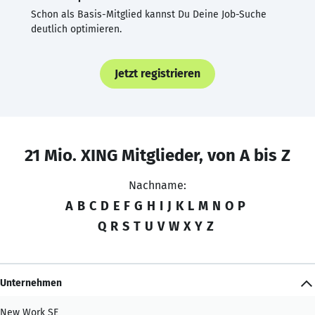
Schon als Basis-Mitglied kannst Du Deine Job-Suche
deutlich optimieren.
Jetzt registrieren
21 Mio. XING Mitglieder, von A bis Z
Nachname:
A
B
C
D
E
F
G
H
I
J
K
L
M
N
O
P
Q
R
S
T
U
V
W
X
Y
Z
Unternehmen
New Work SE