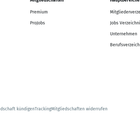
Mitgliedschaften
Hauptbereiche
Premium
Mitgliederverz
ProJobs
Jobs Verzeichn
Unternehmen
Berufsverzeich
edschaft kündigen
Tracking
Mitgliedschaften widerrufen