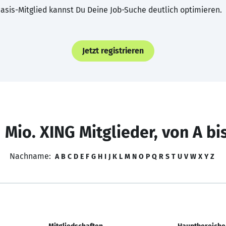
asis-Mitglied kannst Du Deine Job-Suche deutlich optimieren.
Jetzt registrieren
 Mio. XING Mitglieder, von A bi
Nachname:
A
B
C
D
E
F
G
H
I
J
K
L
M
N
O
P
Q
R
S
T
U
V
W
X
Y
Z