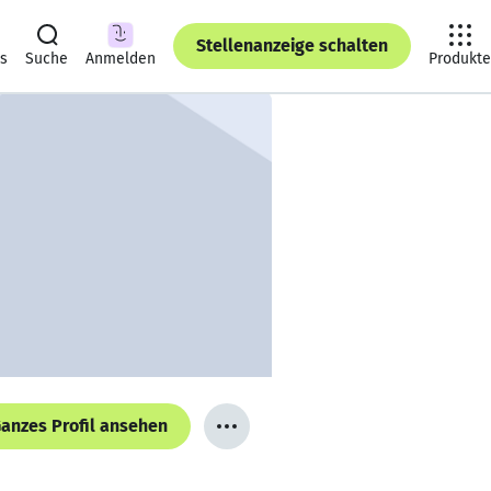
Stellenanzeige schalten
ts
Suche
Anmelden
Produkte
anzes Profil ansehen