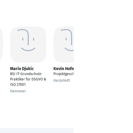
Mario Djukic
Kevin Hofmann
Ingo Jäckel
BSI IT-Grundschutz-
Projektgeschäft
Abteilungsleiter
Praktiker für DSGVO &
Montage
Harpstedt
ISO 27001
Neuss
Hannover