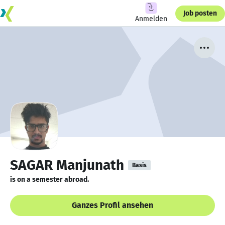
Job posten
Anmelden
SAGAR Manjunath
Basis
is on a semester abroad.
Ganzes Profil ansehen