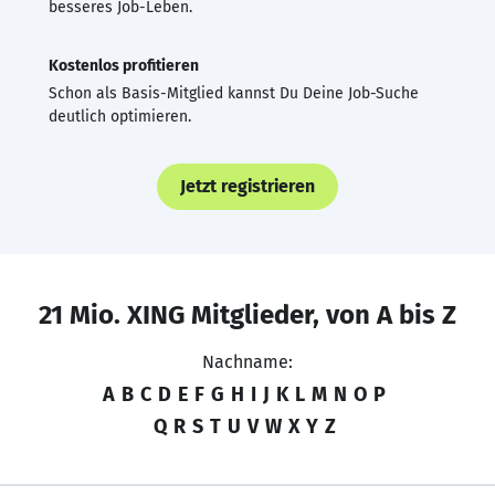
besseres Job-Leben.
Kostenlos profitieren
Schon als Basis-Mitglied kannst Du Deine Job-Suche
deutlich optimieren.
Jetzt registrieren
21 Mio. XING Mitglieder, von A bis Z
Nachname:
A
B
C
D
E
F
G
H
I
J
K
L
M
N
O
P
Q
R
S
T
U
V
W
X
Y
Z