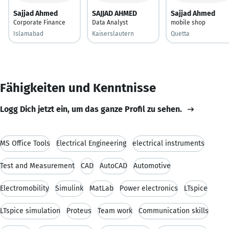
Sajjad Ahmed
SAJJAD AHMED
Sajjad Ahmed
Corporate Finance
Data Analyst
mobile shop
Islamabad
Kaiserslautern
Quetta
Fähigkeiten und Kenntnisse
Logg Dich jetzt ein, um das ganze Profil zu sehen.
MS Office Tools
Electrical Engineering
electrical instruments
Test and Measurement
CAD
AutoCAD
Automotive
Electromobility
Simulink
MatLab
Power electronics
LTspice
LTspice simulation
Proteus
Team work
Communication skills