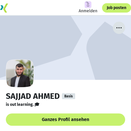
Job posten
Anmelden
SAJJAD AHMED
Basis
is out learning. 🎓
Ganzes Profil ansehen