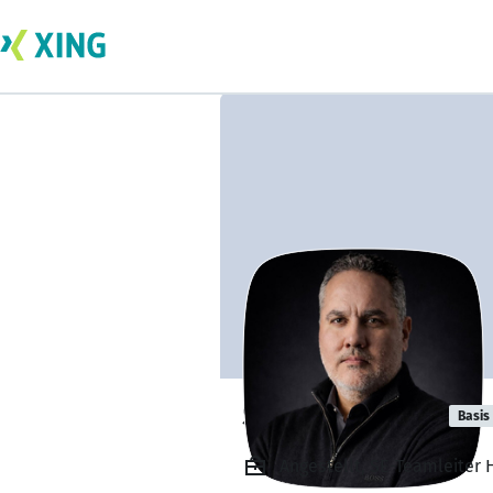
Saaid El Youbi
Basis
Angestellt, SE-Teamleiter