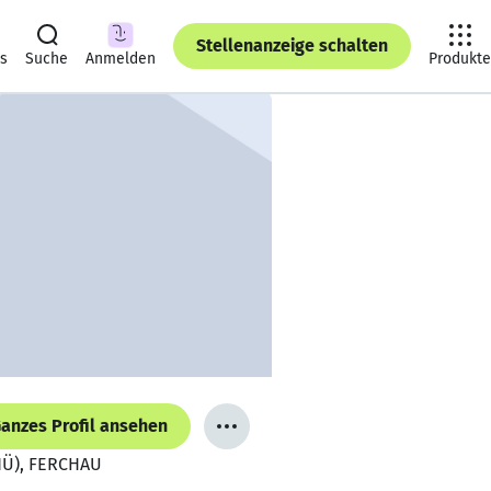
Stellenanzeige schalten
ts
Suche
Anmelden
Produkte
anzes Profil ansehen
ANÜ), FERCHAU