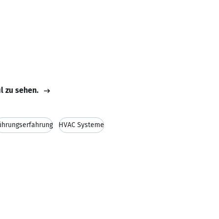
il zu sehen.
ührungserfahrung
HVAC Systeme