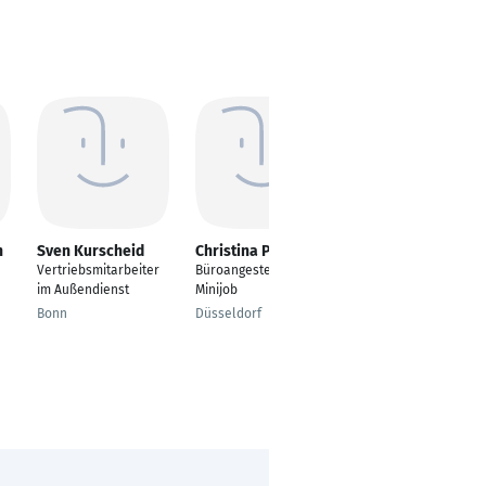
n
Sven Kurscheid
Christina Pissarek
Thi Mai Thao
Nguyen
Vertriebsmitarbeiter
Büroangestellte
Commodity Buyer
im Außendienst
Minijob
walzbachtal
Bonn
Düsseldorf