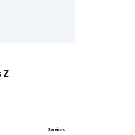
s Z
Services