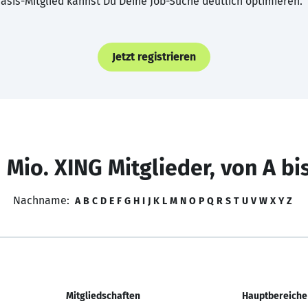
asis-Mitglied kannst Du Deine Job-Suche deutlich optimieren.
Jetzt registrieren
 Mio. XING Mitglieder, von A bi
Nachname:
A
B
C
D
E
F
G
H
I
J
K
L
M
N
O
P
Q
R
S
T
U
V
W
X
Y
Z
Mitgliedschaften
Hauptbereiche