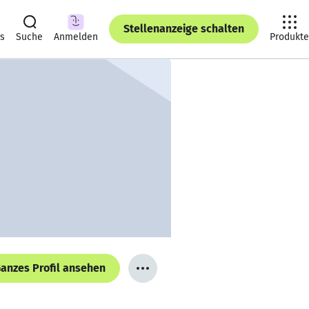
Stellenanzeige schalten
ts
Suche
Anmelden
Produkte
anzes Profil ansehen