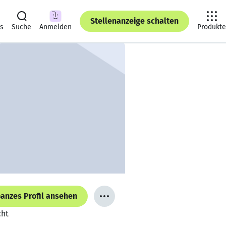
Stellenanzeige schalten
ts
Suche
Anmelden
Produkte
anzes Profil ansehen
cht