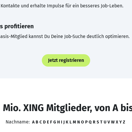
Kontakte und erhalte Impulse für ein besseres Job-Leben.
s profitieren
asis-Mitglied kannst Du Deine Job-Suche deutlich optimieren.
Jetzt registrieren
 Mio. XING Mitglieder, von A bi
Nachname:
A
B
C
D
E
F
G
H
I
J
K
L
M
N
O
P
Q
R
S
T
U
V
W
X
Y
Z