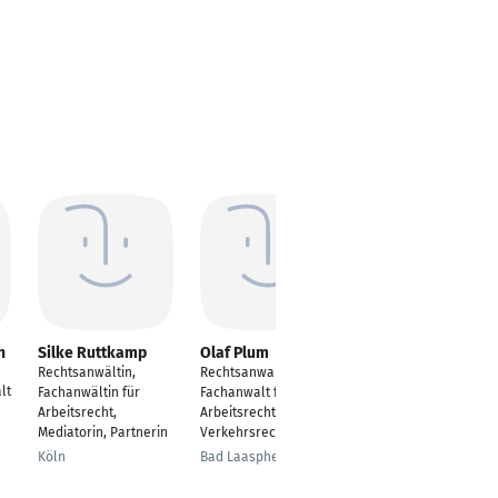
h
Silke Ruttkamp
Olaf Plum
Michael Tillmann
Rechtsanwältin,
Rechtsanwalt &
Fachanwalt für
lt
Fachanwältin für
Fachanwalt für
Arbeitsrecht
Arbeitsrecht,
Arbeitsrecht und
Köln
Mediatorin, Partnerin
Verkehrsrecht
Köln
Bad Laasphe