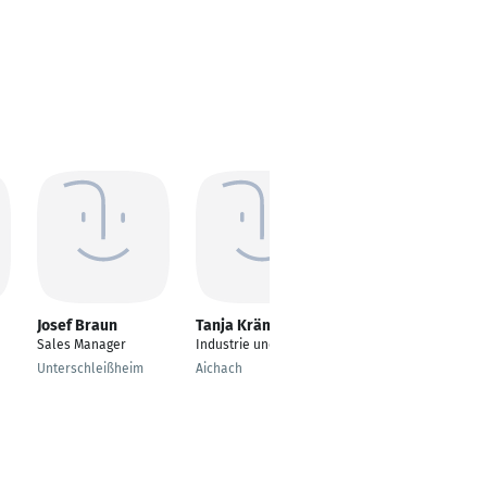
Josef Braun
Tanja Krämer
Tugba Cölkusu
Sales Manager
Industrie und Handel
Sachbearbeiterin
Unterschleißheim
Aichach
Frankfurt am Main