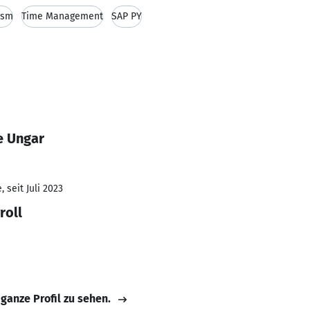
asm
Time Management
SAP PY
e Ungar
 seit Juli 2023
roll
 ganze Profil zu sehen.