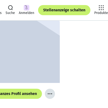
Stellenanzeige schalten
ts
Suche
Anmelden
Produkte
anzes Profil ansehen