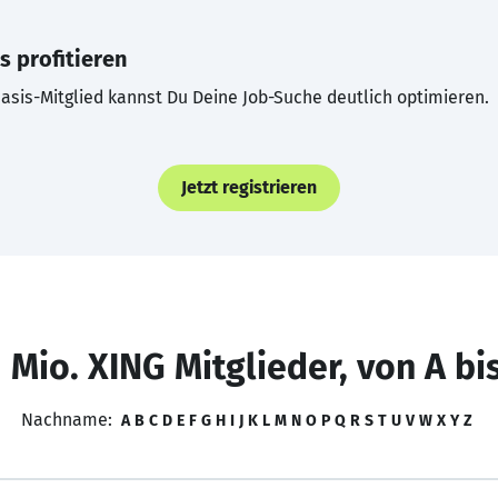
s profitieren
asis-Mitglied kannst Du Deine Job-Suche deutlich optimieren.
Jetzt registrieren
 Mio. XING Mitglieder, von A bi
Nachname:
A
B
C
D
E
F
G
H
I
J
K
L
M
N
O
P
Q
R
S
T
U
V
W
X
Y
Z