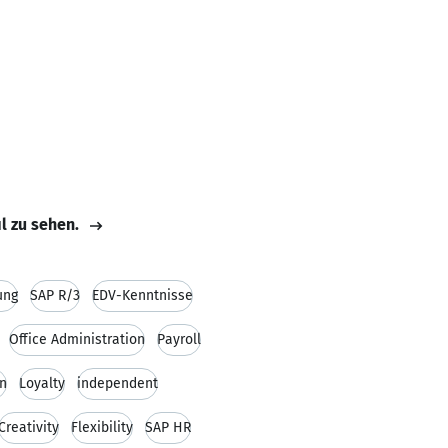
il zu sehen.
ung
SAP R/3
EDV-Kenntnisse
Office Administration
Payroll
on
Loyalty
independent
Creativity
Flexibility
SAP HR