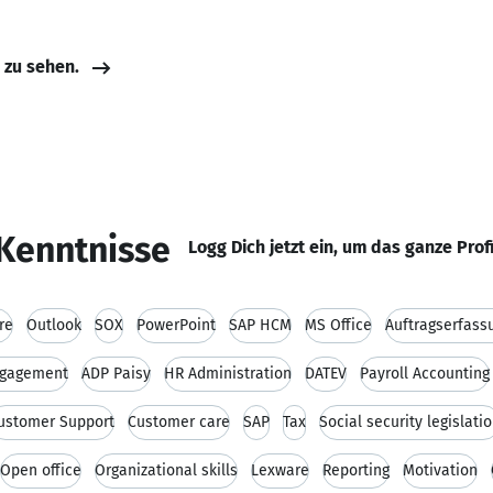
e zu sehen.
Kenntnisse
Logg Dich jetzt ein, um das ganze Prof
re
Outlook
SOX
PowerPoint
SAP HCM
MS Office
Auftragserfass
ngagement
ADP Paisy
HR Administration
DATEV
Payroll Accounting
ustomer Support
Customer care
SAP
Tax
Social security legislati
Open office
Organizational skills
Lexware
Reporting
Motivation