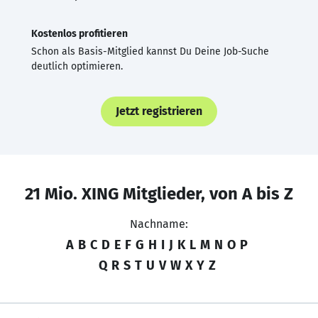
Kostenlos profitieren
Schon als Basis-Mitglied kannst Du Deine Job-Suche
deutlich optimieren.
Jetzt registrieren
21 Mio. XING Mitglieder, von A bis Z
Nachname:
A
B
C
D
E
F
G
H
I
J
K
L
M
N
O
P
Q
R
S
T
U
V
W
X
Y
Z