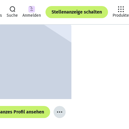
Stellenanzeige schalten
ts
Suche
Anmelden
Produkte
anzes Profil ansehen