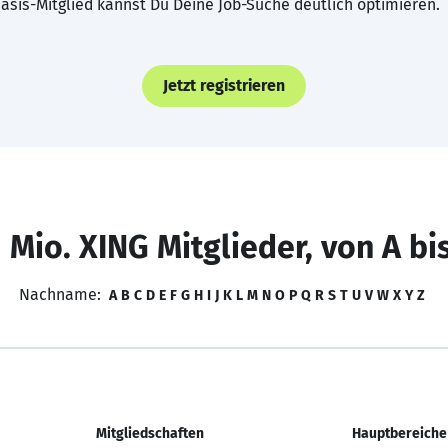
asis-Mitglied kannst Du Deine Job-Suche deutlich optimieren.
Jetzt registrieren
 Mio. XING Mitglieder, von A bi
Nachname:
A
B
C
D
E
F
G
H
I
J
K
L
M
N
O
P
Q
R
S
T
U
V
W
X
Y
Z
Mitgliedschaften
Hauptbereiche