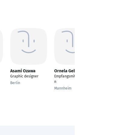
Asami Ozawa
Ornela Gebhardt
Katja Nolte
Graphic designer
Empfangsmitarbeiteri
Finanzbuchhalterin
n
Berlin
Heilbronn
Mannheim