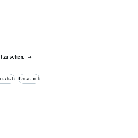
il zu sehen.
nschaft
Tontechnik