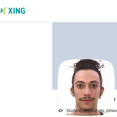
Sabri Ben Hassen
Student, Musicology, Joha