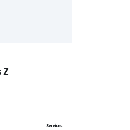
s Z
Services