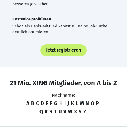
besseres Job-Leben.
Kostenlos profitieren
Schon als Basis-Mitglied kannst Du Deine Job-Suche
deutlich optimieren.
Jetzt registrieren
21 Mio. XING Mitglieder, von A bis Z
Nachname:
A
B
C
D
E
F
G
H
I
J
K
L
M
N
O
P
Q
R
S
T
U
V
W
X
Y
Z