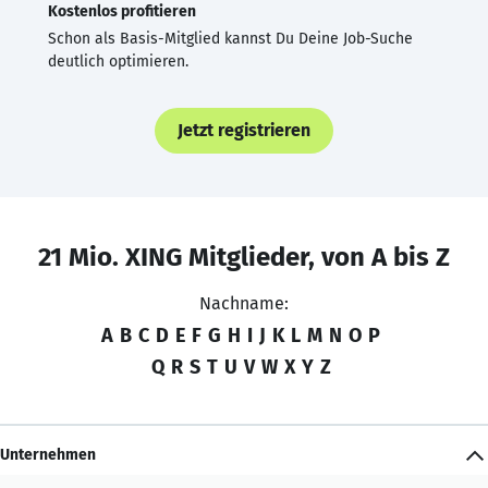
Kostenlos profitieren
Schon als Basis-Mitglied kannst Du Deine Job-Suche
deutlich optimieren.
Jetzt registrieren
21 Mio. XING Mitglieder, von A bis Z
Nachname:
A
B
C
D
E
F
G
H
I
J
K
L
M
N
O
P
Q
R
S
T
U
V
W
X
Y
Z
Unternehmen