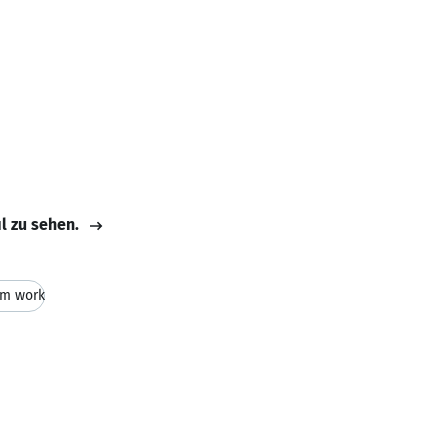
il zu sehen.
m work