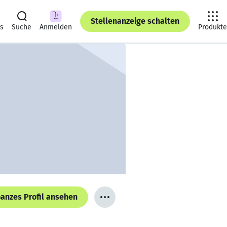
Stellenanzeige schalten
ts
Suche
Anmelden
Produkte
anzes Profil ansehen