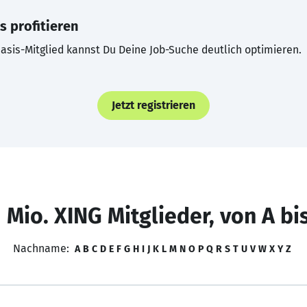
s profitieren
asis-Mitglied kannst Du Deine Job-Suche deutlich optimieren.
Jetzt registrieren
 Mio. XING Mitglieder, von A bi
Nachname:
A
B
C
D
E
F
G
H
I
J
K
L
M
N
O
P
Q
R
S
T
U
V
W
X
Y
Z