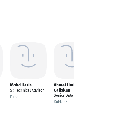
Mohd Haris
Ahmet Ümit
Yassine Derbal
Caliskan
Sr. Technical Advisor
Statistics and data
Senior Data Scientist
analysis
Pune
Koblenz
Constantine