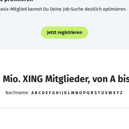
asis-Mitglied kannst Du Deine Job-Suche deutlich optimieren.
Jetzt registrieren
 Mio. XING Mitglieder, von A bi
Nachname:
A
B
C
D
E
F
G
H
I
J
K
L
M
N
O
P
Q
R
S
T
U
V
W
X
Y
Z