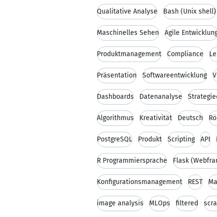
Qualitative Analyse
Bash (Unix shell)
Maschinelles Sehen
Agile Entwicklun
Produktmanagement
Compliance
Le
Präsentation
Softwareentwicklung
V
Dashboards
Datenanalyse
Strategi
Algorithmus
Kreativität
Deutsch
Rö
PostgreSQL
Produkt
Scripting
API
R Programmiersprache
Flask (Webfr
Konfigurationsmanagement
REST
Ma
image analysis
MLOps
filtered
scr