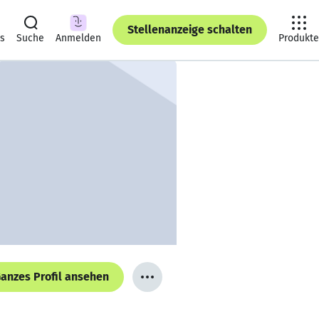
Stellenanzeige schalten
ts
Suche
Anmelden
Produkte
anzes Profil ansehen