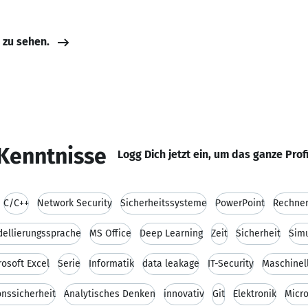
e zu sehen.
Kenntnisse
Logg Dich jetzt ein, um das ganze Prof
C/C++
Network Security
Sicherheitssysteme
PowerPoint
Rechne
ellierungssprache
MS Office
Deep Learning
Zeit
Sicherheit
Simu
rosoft Excel
Serie
Informatik
data leakage
IT-Security
Maschinel
onssicherheit
Analytisches Denken
innovativ
Git
Elektronik
Micro