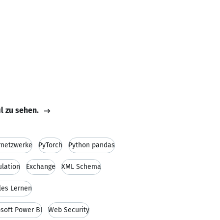
il zu sehen.
rnetzwerke
PyTorch
Python pandas
lation
Exchange
XML Schema
les Lernen
soft Power BI
Web Security