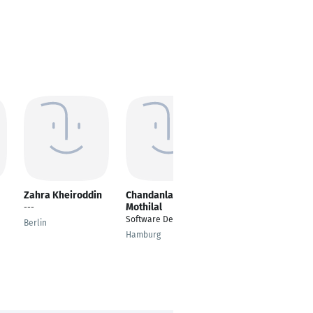
Zahra Kheiroddin
Chandanlal Putta
Saleh Hussin
Mothilal
---
Software Project
Software Developer
Manager
Berlin
Hamburg
Berlin