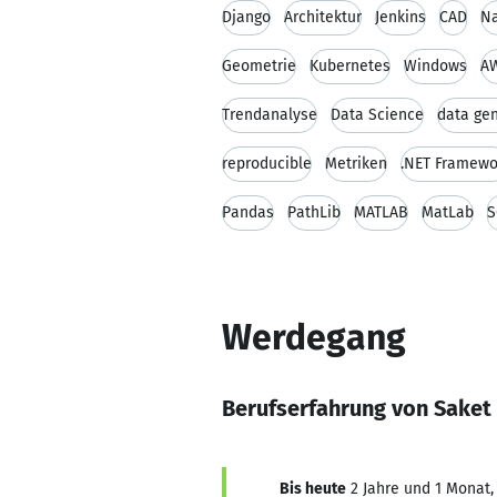
Django
Architektur
Jenkins
CAD
Na
Geometrie
Kubernetes
Windows
A
Trendanalyse
Data Science
data ge
reproducible
Metriken
.NET Framewo
Pandas
PathLib
MATLAB
MatLab
S
Werdegang
Berufserfahrung von Sake
Bis heute
2 Jahre und 1 Monat, 