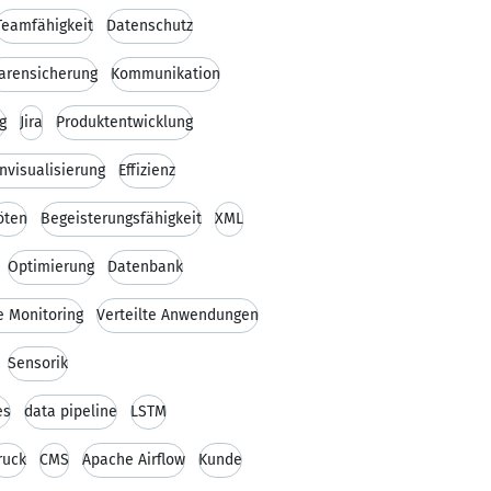
Teamfähigkeit
Datenschutz
arensicherung
Kommunikation
g
Jira
Produktentwicklung
nvisualisierung
Effizienz
öten
Begeisterungsfähigkeit
XML
Optimierung
Datenbank
 Monitoring
Verteilte Anwendungen
Sensorik
es
data pipeline
LSTM
ruck
CMS
Apache Airflow
Kunde