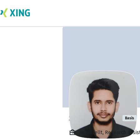
Saket Kumar
Basis
Angestellt, Research assis