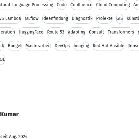
tural Language Processing
Code
Confluence
Cloud Computing
An
WS Lambda
MLflow
Ideenfindung
Diagnostik
Projekte
GIS
Künstl
neration
HuggingFace
Route 53
adapting
Consult
Transformers
rk
Budget
Masterarbeit
DevOps
Imaging
Red Hat Ansible
Tens
QL
t Kumar
seit Aug. 2024