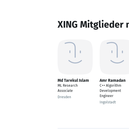
XING Mitglieder 
Md Tarekul Islam
Amr Ramadan
ML Research
C++ Algorithm
Associate
Development
Engineer
Dresden
Ingolstadt