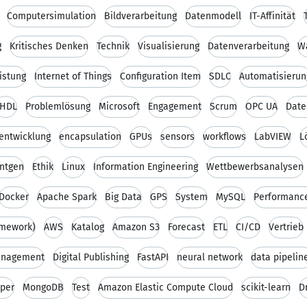
Computersimulation
Bildverarbeitung
Datenmodell
IT-Affinität
g
Kritisches Denken
Technik
Visualisierung
Datenverarbeitung
W
istung
Internet of Things
Configuration Item
SDLC
Automatisierun
HDL
Problemlösung
Microsoft
Engagement
Scrum
OPC UA
Date
eentwicklung
encapsulation
GPUs
sensors
workflows
LabVIEW
L
ntgen
Ethik
Linux
Information Engineering
Wettbewerbsanalysen
Docker
Apache Spark
Big Data
GPS
System
MySQL
Performance
amework)
AWS
Katalog
Amazon S3
Forecast
ETL
CI/CD
Vertrieb
nagement
Digital Publishing
FastAPI
neural network
data pipelin
aper
MongoDB
Test
Amazon Elastic Compute Cloud
scikit-learn
D