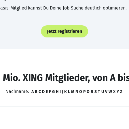
asis-Mitglied kannst Du Deine Job-Suche deutlich optimieren.
Jetzt registrieren
 Mio. XING Mitglieder, von A bi
Nachname:
A
B
C
D
E
F
G
H
I
J
K
L
M
N
O
P
Q
R
S
T
U
V
W
X
Y
Z