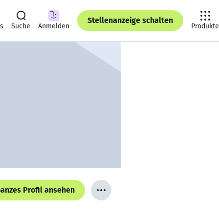
Stellenanzeige schalten
ts
Suche
Anmelden
Produkte
anzes Profil ansehen