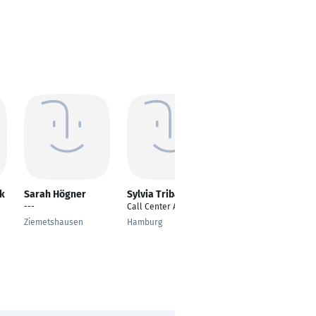
ek
Sarah Högner
Sylvia Tribanek
Katja Hues
---
Call Center Agent
Retailmanager
Ziemetshausen
Hamburg
Trössing