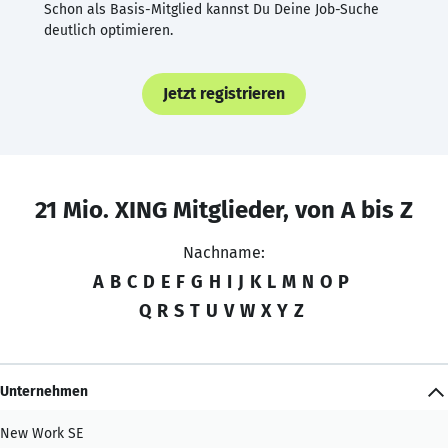
Schon als Basis-Mitglied kannst Du Deine Job-Suche
deutlich optimieren.
Jetzt registrieren
21 Mio. XING Mitglieder, von A bis Z
Nachname:
A
B
C
D
E
F
G
H
I
J
K
L
M
N
O
P
Q
R
S
T
U
V
W
X
Y
Z
Unternehmen
New Work SE