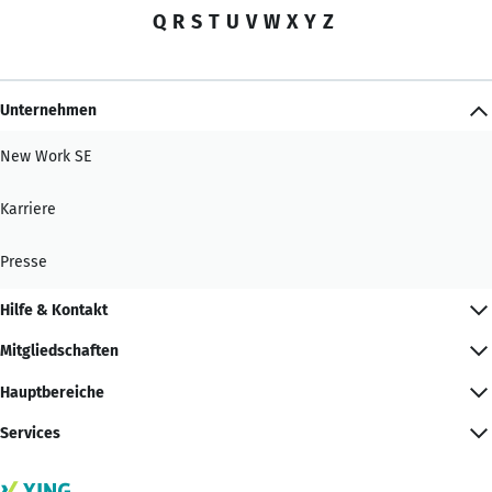
Q
R
S
T
U
V
W
X
Y
Z
Unternehmen
New Work SE
Karriere
Presse
Hilfe & Kontakt
Mitgliedschaften
Hauptbereiche
Services