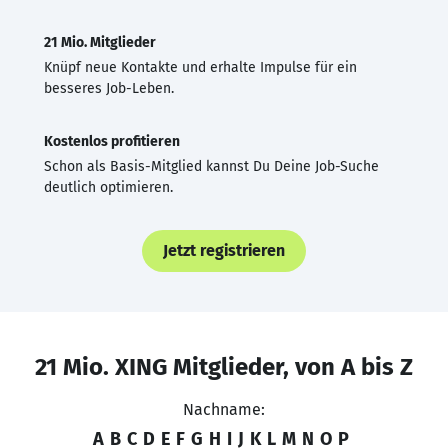
21 Mio. Mitglieder
Knüpf neue Kontakte und erhalte Impulse für ein
besseres Job-Leben.
Kostenlos profitieren
Schon als Basis-Mitglied kannst Du Deine Job-Suche
deutlich optimieren.
Jetzt registrieren
21 Mio. XING Mitglieder, von A bis Z
Nachname:
A
B
C
D
E
F
G
H
I
J
K
L
M
N
O
P