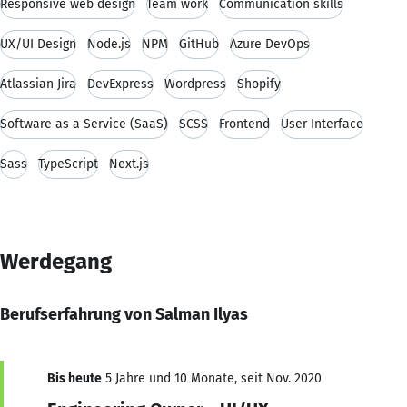
Responsive web design
Team work
Communication skills
UX/UI Design
Node.js
NPM
GitHub
Azure DevOps
Atlassian Jira
DevExpress
Wordpress
Shopify
Software as a Service (SaaS)
SCSS
Frontend
User Interface
Sass
TypeScript
Next.js
Werdegang
Berufserfahrung von Salman Ilyas
Bis heute
5 Jahre und 10 Monate, seit Nov. 2020