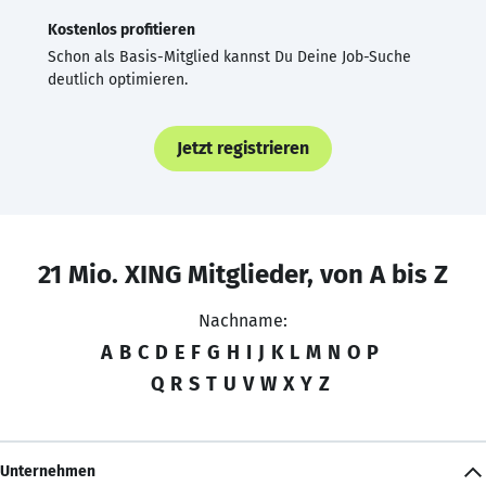
Kostenlos profitieren
Schon als Basis-Mitglied kannst Du Deine Job-Suche
deutlich optimieren.
Jetzt registrieren
21 Mio. XING Mitglieder, von A bis Z
Nachname:
A
B
C
D
E
F
G
H
I
J
K
L
M
N
O
P
Q
R
S
T
U
V
W
X
Y
Z
Unternehmen