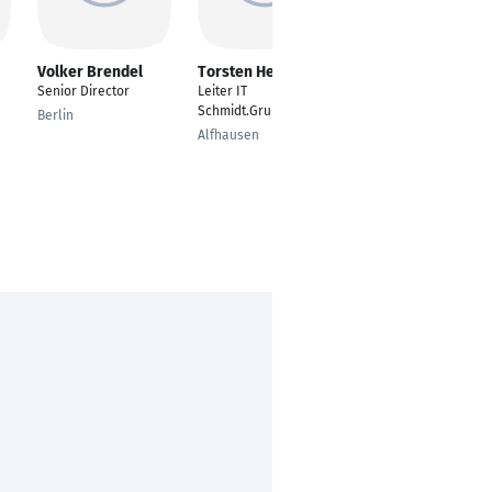
Volker Brendel
Torsten Hedemann
Andreas Keppler
Senior Director
Leiter IT
Senior Service Level
Schmidt.Gruppe
Manager
Berlin
Alfhausen
Karlsruhe