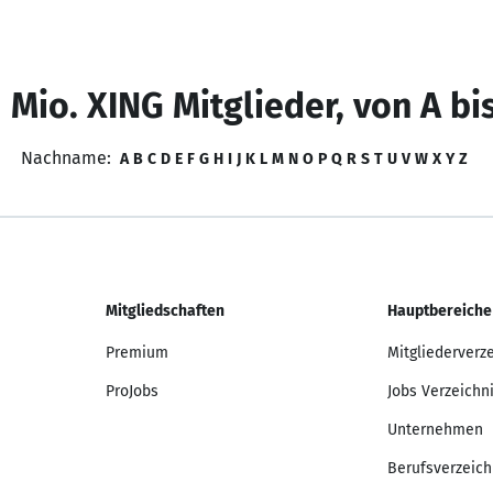
 Mio. XING Mitglieder, von A bi
Nachname:
A
B
C
D
E
F
G
H
I
J
K
L
M
N
O
P
Q
R
S
T
U
V
W
X
Y
Z
Mitgliedschaften
Hauptbereiche
Premium
Mitgliederverz
ProJobs
Jobs Verzeichn
Unternehmen
Berufsverzeich