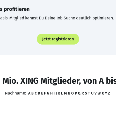
s profitieren
asis-Mitglied kannst Du Deine Job-Suche deutlich optimieren.
Jetzt registrieren
 Mio. XING Mitglieder, von A bi
Nachname:
A
B
C
D
E
F
G
H
I
J
K
L
M
N
O
P
Q
R
S
T
U
V
W
X
Y
Z