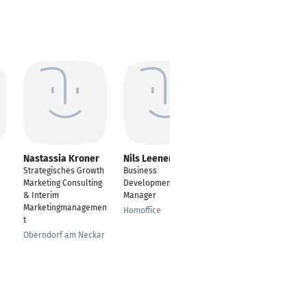
Nastassia Kroner
Nils Leenen
Sonali Thakur
Strategisches Growth
Business
---
Marketing Consulting
Development
Bengaluru
& Interim
Manager
Marketingmanagemen
Homoffice
t
Oberndorf am Neckar