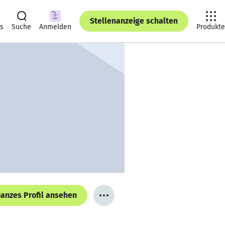
Stellenanzeige schalten
ts
Suche
Anmelden
Produkte
anzes Profil ansehen