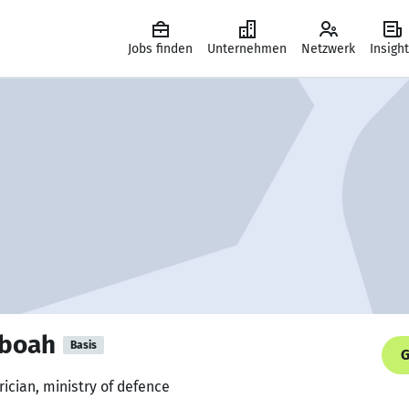
Jobs finden
Unternehmen
Netzwerk
Insigh
eboah
Basis
G
rician, ministry of defence