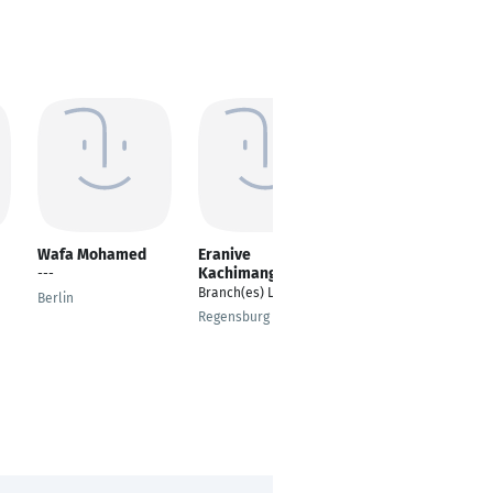
Wafa Mohamed
Eranive
Omkar Mayappa
Kachimanga
Patil
---
Branch(es) Lead
---
Berlin
Regensburg
Emden