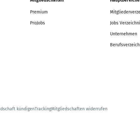
Mitgliedschaften
Hauptbereiche
Premium
Mitgliederverz
ProJobs
Jobs Verzeichn
Unternehmen
Berufsverzeich
edschaft kündigen
Tracking
Mitgliedschaften widerrufen