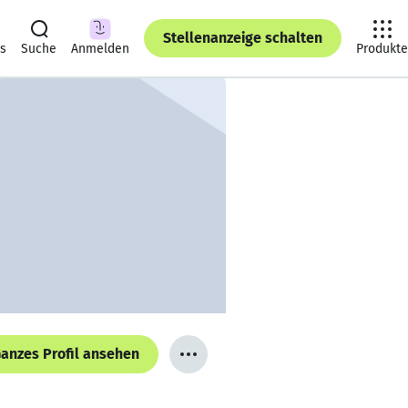
Stellenanzeige schalten
ts
Suche
Anmelden
Produkte
anzes Profil ansehen