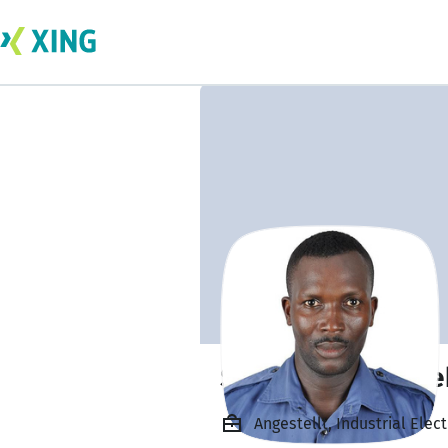
Samuel Owusu Y
Angestellt, Industrial Elect