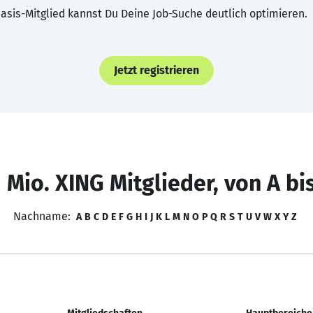
asis-Mitglied kannst Du Deine Job-Suche deutlich optimieren.
Jetzt registrieren
 Mio. XING Mitglieder, von A bi
Nachname:
A
B
C
D
E
F
G
H
I
J
K
L
M
N
O
P
Q
R
S
T
U
V
W
X
Y
Z