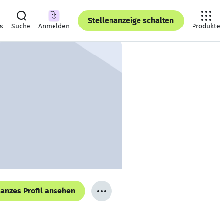
Stellenanzeige schalten
ts
Suche
Anmelden
Produkte
anzes Profil ansehen