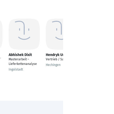
Abhishek Dixit
Hendryk Urban
Prashanth Kumar
Reddi PMP®
f
Masterarbeit –
Vertrieb / Sales
Ops Manager Mixing,
Lieferkettenanalyse
Hechingen
Flow &IE
Ingolstadt
Bissen