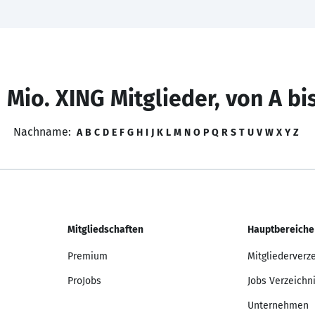
 Mio. XING Mitglieder, von A bi
Nachname:
A
B
C
D
E
F
G
H
I
J
K
L
M
N
O
P
Q
R
S
T
U
V
W
X
Y
Z
Mitgliedschaften
Hauptbereiche
Premium
Mitgliederverz
ProJobs
Jobs Verzeichn
Unternehmen