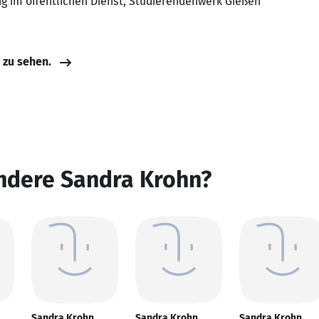
ng im öffentlichen Dienst, Studierendenwerk Gießen
e zu sehen.
andere Sandra Krohn?
Sandra Krohn
Sandra Krohn
Sandra Krohn