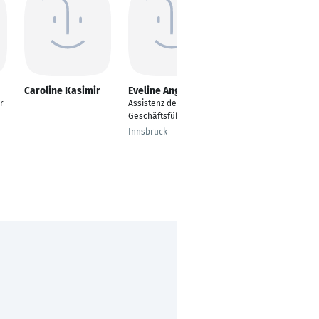
Caroline Kasimir
Eveline Angerer
Thomas Bemberg
r
---
Assistenz der
Sachbearbeiter
Geschäftsführung
Personal
Innsbruck
Bonn - Plittersdorf