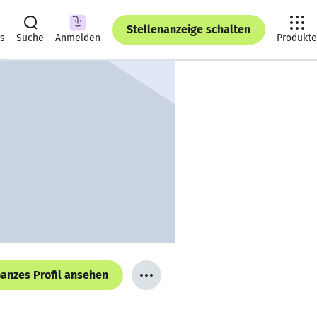
Stellenanzeige schalten
ts
Suche
Anmelden
Produkte
anzes Profil ansehen