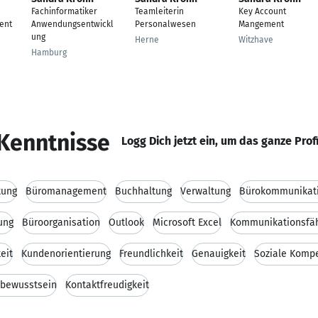
Fachinformatiker
Teamleiterin
Key Account
ent
Anwendungsentwickl
Personalwesen
Mangement
ung
Herne
Witzhave
Hamburg
Kenntnisse
Logg Dich jetzt ein, um das ganze Prof
tung
Büromanagement
Buchhaltung
Verwaltung
Bürokommunikat
ung
Büroorganisation
Outlook
Microsoft Excel
Kommunikationsfäh
eit
Kundenorientierung
Freundlichkeit
Genauigkeit
Soziale Komp
sbewusstsein
Kontaktfreudigkeit