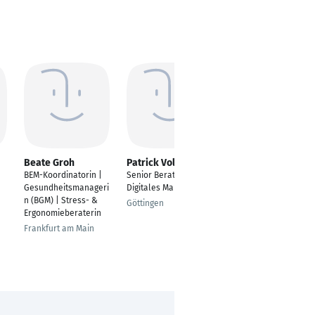
Beate Groh
Patrick Voll
Nico Trelewska
BEM-Koordinatorin |
Senior Berater
Kaufmännischer
Gesundheitsmanageri
Digitales Marketing
Angestellter
n (BGM) | Stress- &
Göttingen
Kremmin
Ergonomieberaterin
Frankfurt am Main