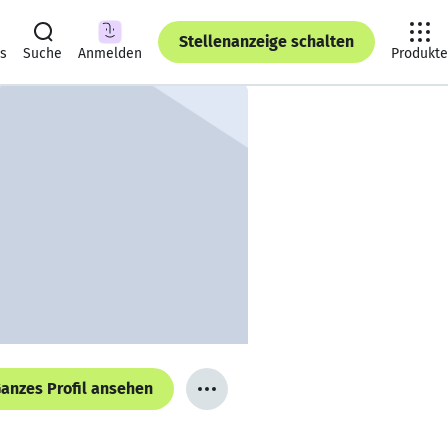
Stellenanzeige schalten
ts
Suche
Anmelden
Produkte
anzes Profil ansehen