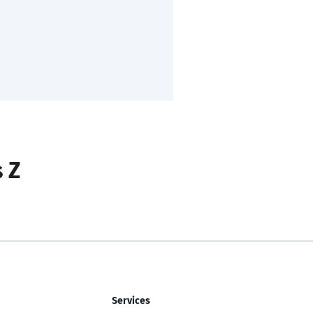
s Z
Services