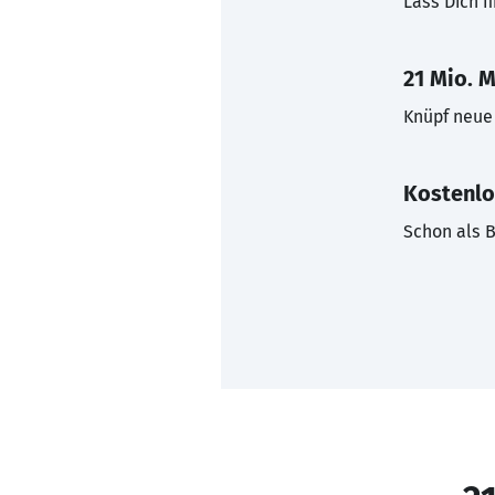
Lass Dich f
21 Mio. M
Knüpf neue 
Kostenlo
Schon als B