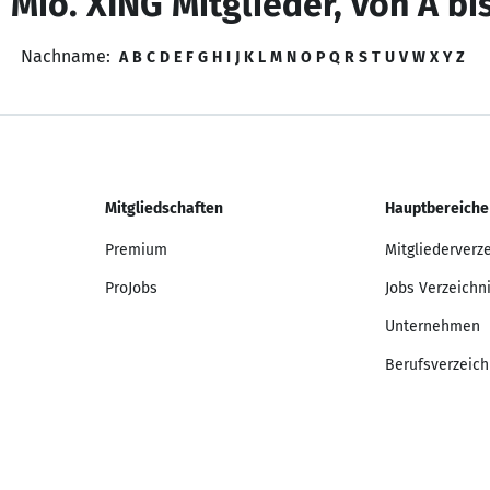
 Mio. XING Mitglieder, von A bi
Nachname:
A
B
C
D
E
F
G
H
I
J
K
L
M
N
O
P
Q
R
S
T
U
V
W
X
Y
Z
Mitgliedschaften
Hauptbereiche
Premium
Mitgliederverz
ProJobs
Jobs Verzeichn
Unternehmen
Berufsverzeich