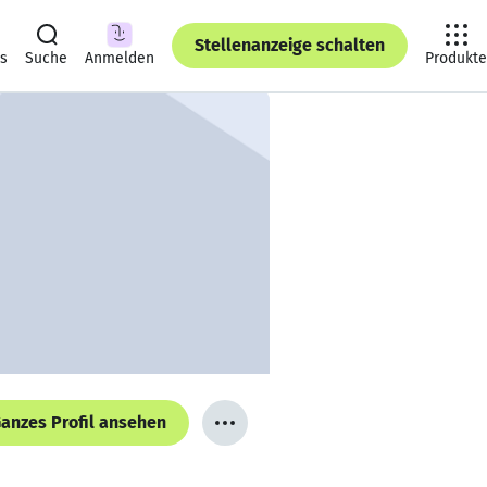
Stellenanzeige schalten
ts
Suche
Anmelden
Produkte
anzes Profil ansehen