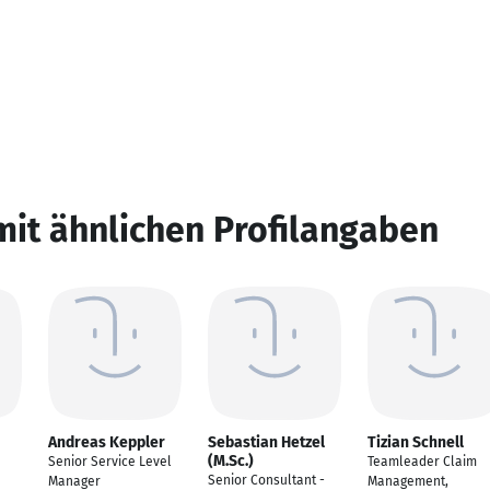
mit ähnlichen Profilangaben
Andreas Keppler
Sebastian Hetzel
Tizian Schnell
(M.Sc.)
Senior Service Level
Teamleader Claim
Senior Consultant -
Manager
Management,