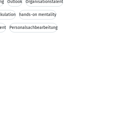
ng
Outlook
Organisationstalent
lkulation
hands-on mentality
ent
Personalsachbearbeitung