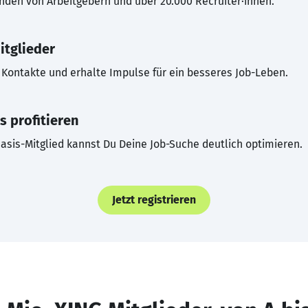
inden von Arbeitgebern und über 20.000 Recruiter·innen.
itglieder
Kontakte und erhalte Impulse für ein besseres Job-Leben.
s profitieren
asis-Mitglied kannst Du Deine Job-Suche deutlich optimieren.
Jetzt registrieren