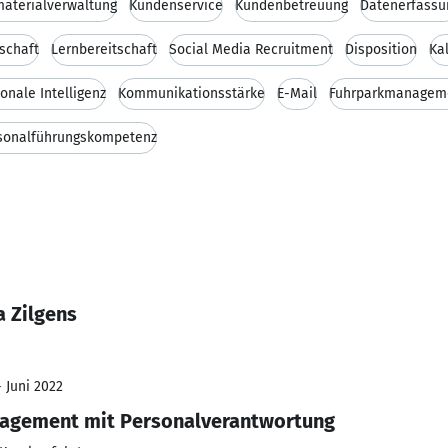
aterialverwaltung
Kundenservice
Kundenbetreuung
Datenerfassu
tschaft
Lernbereitschaft
Social Media Recruitment
Disposition
Ka
onale Intelligenz
Kommunikationsstärke
E-Mail
Fuhrparkmanagem
sonalführungskompetenz
a Zilgens
- Juni 2022
nagement mit Personalverantwortung