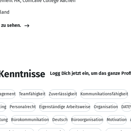
ement HR, Comcave College Aachen
hland
e zu sehen.
Kenntnisse
Logg Dich jetzt ein, um das ganze Prof
agement
Teamfähigkeit
Zuverlässigkeit
Kommunikationsfähigkeit
ting
Personalrecht
Eigenständige Arbeitsweise
Organisation
DATE
tung
Bürokommunikation
Deutsch
Büroorganisation
Motivation