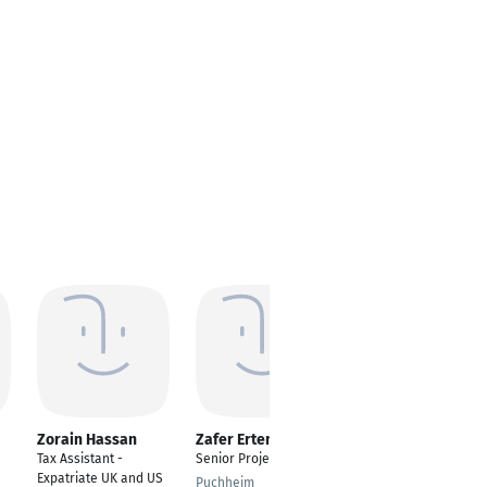
Zorain Hassan
Zafer Ertem
Sascha Winter
Tax Assistant -
Senior Projektleiter
Applikationsingenieur
Expatriate UK and US
Automotive
Puchheim