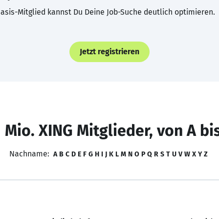
asis-Mitglied kannst Du Deine Job-Suche deutlich optimieren.
Jetzt registrieren
 Mio. XING Mitglieder, von A bi
Nachname:
A
B
C
D
E
F
G
H
I
J
K
L
M
N
O
P
Q
R
S
T
U
V
W
X
Y
Z