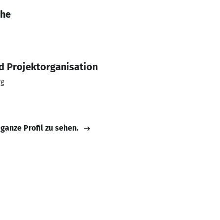
che
nd Projektorganisation
rg
 ganze Profil zu sehen.