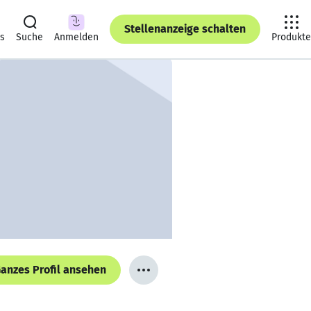
Stellenanzeige schalten
ts
Suche
Anmelden
Produkte
anzes Profil ansehen