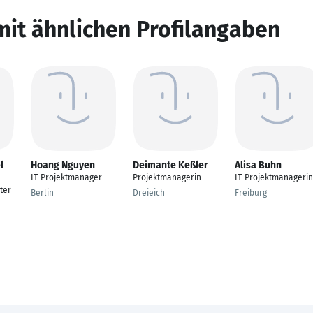
mit ähnlichen Profilangaben
l
Hoang Nguyen
Deimante Keßler
Alisa Buhn
IT-Projektmanager
Projektmanagerin
IT-Projektmanagerin
ter
Berlin
Dreieich
Freiburg