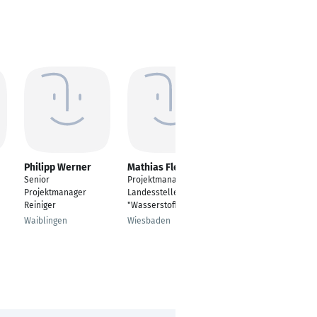
Philipp Werner
Mathias Fleck
Andreas Ujvari
Senior
Projektmanager
Projektmanager SAP
Projektmanager
Landesstelle
Commerce / IT-
Reiniger
"Wasserstoff"
Projekte
Waiblingen
Wiesbaden
Leonberg