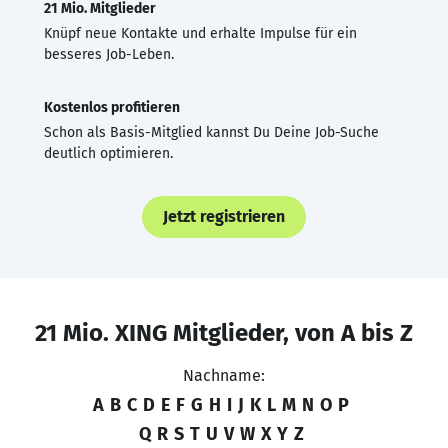
21 Mio. Mitglieder
Knüpf neue Kontakte und erhalte Impulse für ein
besseres Job-Leben.
Kostenlos profitieren
Schon als Basis-Mitglied kannst Du Deine Job-Suche
deutlich optimieren.
Jetzt registrieren
21 Mio. XING Mitglieder, von A bis Z
Nachname:
A
B
C
D
E
F
G
H
I
J
K
L
M
N
O
P
Q
R
S
T
U
V
W
X
Y
Z