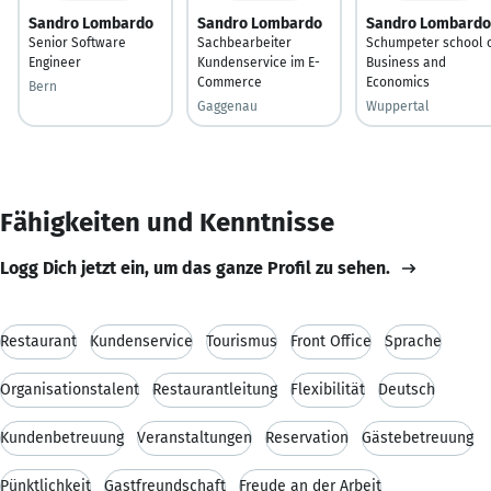
Sandro Lombardo
Sandro Lombardo
Sandro Lombardo
Senior Software
Sachbearbeiter
Schumpeter school 
Engineer
Kundenservice im E-
Business and
Commerce
Economics
Bern
Gaggenau
Wuppertal
Fähigkeiten und Kenntnisse
Logg Dich jetzt ein, um das ganze Profil zu sehen.
Restaurant
Kundenservice
Tourismus
Front Office
Sprache
Organisationstalent
Restaurantleitung
Flexibilität
Deutsch
Kundenbetreuung
Veranstaltungen
Reservation
Gästebetreuung
Pünktlichkeit
Gastfreundschaft
Freude an der Arbeit