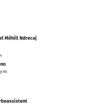
l Mëhill Ndrecaj
24
ann
ng AG
rbeassistent