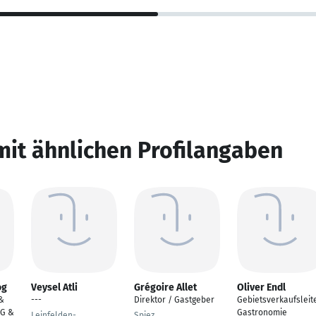
mit ähnlichen Profilangaben
og
Veysel Atli
Grégoire Allet
Oliver Endl
&
---
Direktor / Gastgeber
Gebietsverkaufsleit
HG &
Gastronomie
Leinfelden-
Spiez