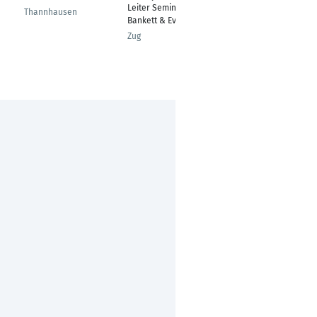
Leiter Seminar,
Teamleader
Thannhausen
Bankett & Events
München
Zug