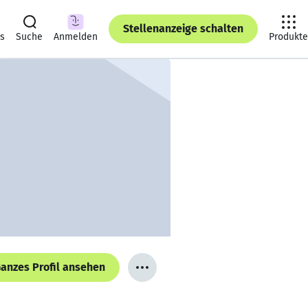
Stellenanzeige schalten
ts
Suche
Anmelden
Produkte
anzes Profil ansehen