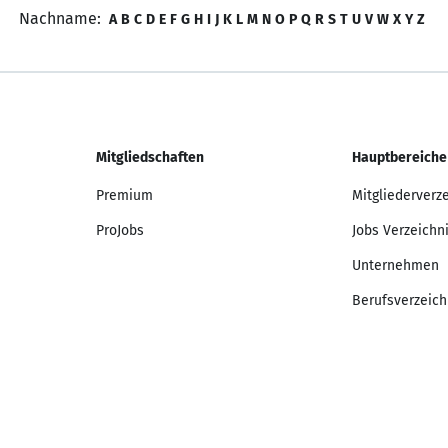
Nachname:
A
B
C
D
E
F
G
H
I
J
K
L
M
N
O
P
Q
R
S
T
U
V
W
X
Y
Z
Mitgliedschaften
Hauptbereiche
Premium
Mitgliederverz
ProJobs
Jobs Verzeichn
Unternehmen
Berufsverzeich