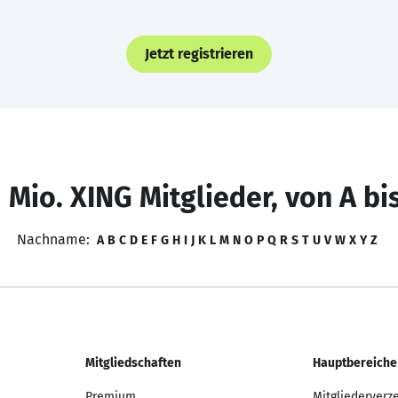
Jetzt registrieren
 Mio. XING Mitglieder, von A bi
Nachname:
A
B
C
D
E
F
G
H
I
J
K
L
M
N
O
P
Q
R
S
T
U
V
W
X
Y
Z
Mitgliedschaften
Hauptbereiche
Premium
Mitgliederverz