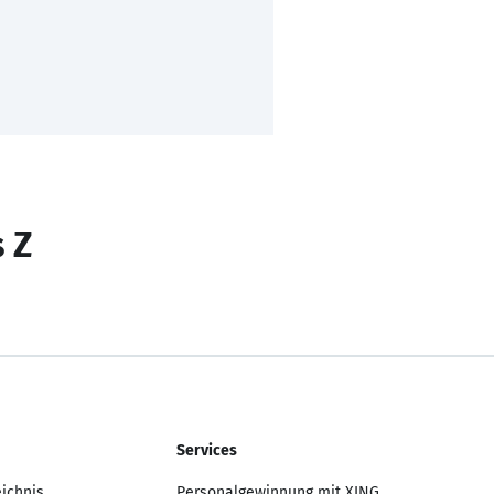
s Z
Services
eichnis
Personalgewinnung mit XING