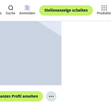
Stellenanzeige schalten
ts
Suche
Anmelden
Produkte
anzes Profil ansehen