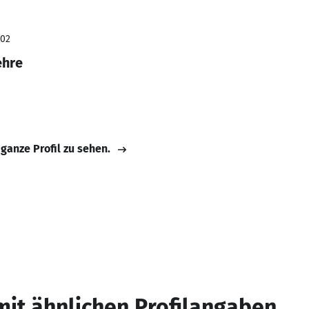
002
ehre
 ganze Profil zu sehen.
mit ähnlichen Profilangaben