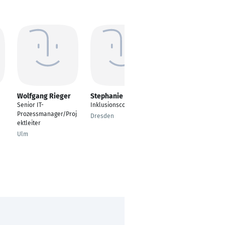
Wolfgang Rieger
Stephanie Treppe
Andre Meyer
Senior IT-
Inklusionscoach
Project Manager PMO
Prozessmanager/Proj
Dresden
Freital
ektleiter
Ulm