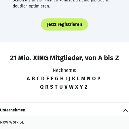
Schon als Basis-Mitglied kannst Du Deine Job-Suche
deutlich optimieren.
Jetzt registrieren
21 Mio. XING Mitglieder, von A bis Z
Nachname:
A
B
C
D
E
F
G
H
I
J
K
L
M
N
O
P
Q
R
S
T
U
V
W
X
Y
Z
Unternehmen
New Work SE