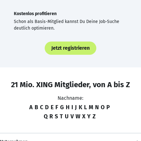
Kostenlos profitieren
Schon als Basis-Mitglied kannst Du Deine Job-Suche
deutlich optimieren.
Jetzt registrieren
21 Mio. XING Mitglieder, von A bis Z
Nachname:
A
B
C
D
E
F
G
H
I
J
K
L
M
N
O
P
Q
R
S
T
U
V
W
X
Y
Z