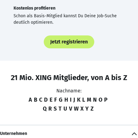
Kostenlos profitieren
Schon als Basis-Mitglied kannst Du Deine Job-Suche
deutlich optimieren.
Jetzt registrieren
21 Mio. XING Mitglieder, von A bis Z
Nachname:
A
B
C
D
E
F
G
H
I
J
K
L
M
N
O
P
Q
R
S
T
U
V
W
X
Y
Z
Unternehmen