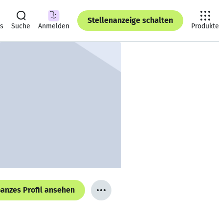
Stellenanzeige schalten
ts
Suche
Anmelden
Produkte
anzes Profil ansehen