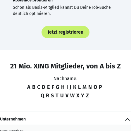
Kostenlos profitieren
Schon als Basis-Mitglied kannst Du Deine Job-Suche
deutlich optimieren.
Jetzt registrieren
21 Mio. XING Mitglieder, von A bis Z
Nachname:
A
B
C
D
E
F
G
H
I
J
K
L
M
N
O
P
Q
R
S
T
U
V
W
X
Y
Z
Unternehmen