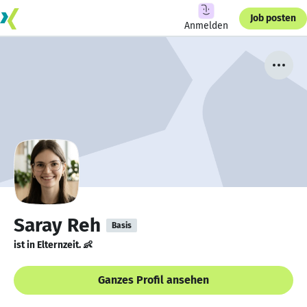
Job posten
Anmelden
Saray Reh
Basis
ist in Elternzeit. 👶
Ganzes Profil ansehen