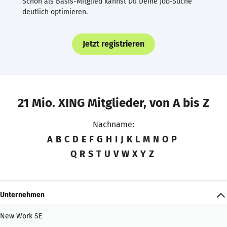
Schon als Basis-Mitglied kannst Du Deine Job-Suche
deutlich optimieren.
Jetzt registrieren
21 Mio. XING Mitglieder, von A bis Z
Nachname:
A
B
C
D
E
F
G
H
I
J
K
L
M
N
O
P
Q
R
S
T
U
V
W
X
Y
Z
Unternehmen
New Work SE