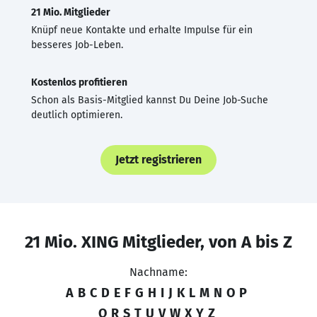
21 Mio. Mitglieder
Knüpf neue Kontakte und erhalte Impulse für ein
besseres Job-Leben.
Kostenlos profitieren
Schon als Basis-Mitglied kannst Du Deine Job-Suche
deutlich optimieren.
Jetzt registrieren
21 Mio. XING Mitglieder, von A bis Z
Nachname:
A
B
C
D
E
F
G
H
I
J
K
L
M
N
O
P
Q
R
S
T
U
V
W
X
Y
Z