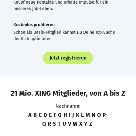
Knüpf neue Kontakte und erhalte Impulse für ein
besseres Job-Leben.
Kostenlos profitieren
Schon als Basis-Mitglied kannst Du Deine Job-Suche
deutlich optimieren.
Jetzt registrieren
21 Mio. XING Mitglieder, von A bis Z
Nachname:
A
B
C
D
E
F
G
H
I
J
K
L
M
N
O
P
Q
R
S
T
U
V
W
X
Y
Z