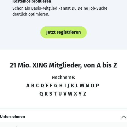
Kostenlos profitieren
Schon als Basis-Mitglied kannst Du Deine Job-Suche
deutlich optimieren.
Jetzt registrieren
21 Mio. XING Mitglieder, von A bis Z
Nachname:
A
B
C
D
E
F
G
H
I
J
K
L
M
N
O
P
Q
R
S
T
U
V
W
X
Y
Z
Unternehmen