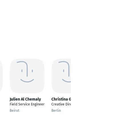
Julien Al Chemaly
Christina Greiner
Mervin Valaydon
Field Service Engineer
Creative Director
---
Beirut
Berlin
Berlin