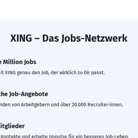
XING – Das Jobs-Netzwerk
 Million Jobs
t XING genau den Job, der wirklich zu Dir passt.
che Job-Angebote
inden von Arbeitgebern und über 20.000 Recruiter·innen.
itglieder
Kontakte und erhalte Impulse für ein besseres Job-Leben.