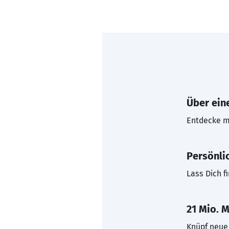
Über eine
Entdecke mi
Persönli
Lass Dich f
21 Mio. M
Knüpf neue 