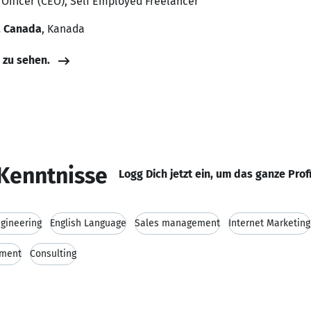
 Officer (CEO), Self Employed Freelancer
, Canada
, Kanada
e zu sehen.
Kenntnisse
Logg Dich jetzt ein, um das ganze Prof
gineering
English Language
Sales management
Internet Marketing
ment
Consulting