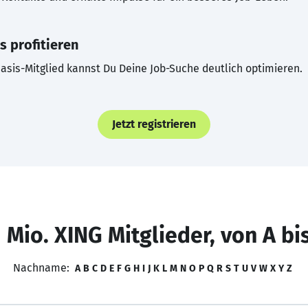
s profitieren
asis-Mitglied kannst Du Deine Job-Suche deutlich optimieren.
Jetzt registrieren
 Mio. XING Mitglieder, von A bi
Nachname:
A
B
C
D
E
F
G
H
I
J
K
L
M
N
O
P
Q
R
S
T
U
V
W
X
Y
Z