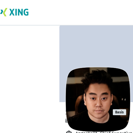
Sean O Cruz
Basis
is looking to socialise. 👋