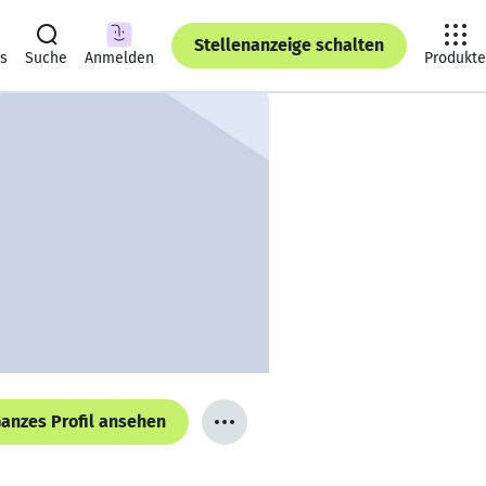
Stellenanzeige schalten
ts
Suche
Anmelden
Produkte
anzes Profil ansehen