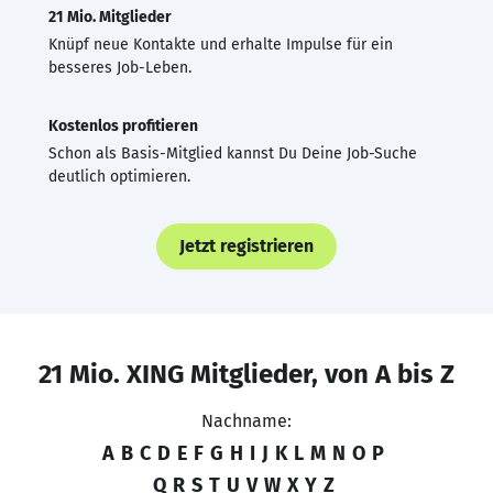
21 Mio. Mitglieder
Knüpf neue Kontakte und erhalte Impulse für ein
besseres Job-Leben.
Kostenlos profitieren
Schon als Basis-Mitglied kannst Du Deine Job-Suche
deutlich optimieren.
Jetzt registrieren
21 Mio. XING Mitglieder, von A bis Z
Nachname:
A
B
C
D
E
F
G
H
I
J
K
L
M
N
O
P
Q
R
S
T
U
V
W
X
Y
Z