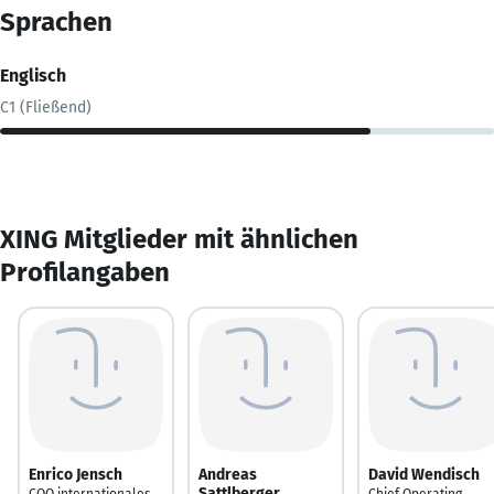
Sprachen
Englisch
C1 (Fließend)
XING Mitglieder mit ähnlichen
Profilangaben
Enrico Jensch
Andreas
David Wendisch
Sattlberger
COO internationales
Chief Operating