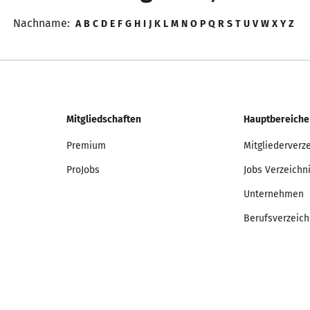
Nachname:
A
B
C
D
E
F
G
H
I
J
K
L
M
N
O
P
Q
R
S
T
U
V
W
X
Y
Z
Mitgliedschaften
Hauptbereiche
Premium
Mitgliederverz
ProJobs
Jobs Verzeichn
Unternehmen
Berufsverzeich