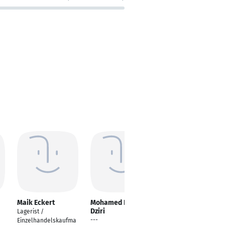
Maik Eckert
Mohamed Rochdi
Michael
Dziri
Donaubauer
Lagerist /
---
Marktleiter
Einzelhandelskaufma