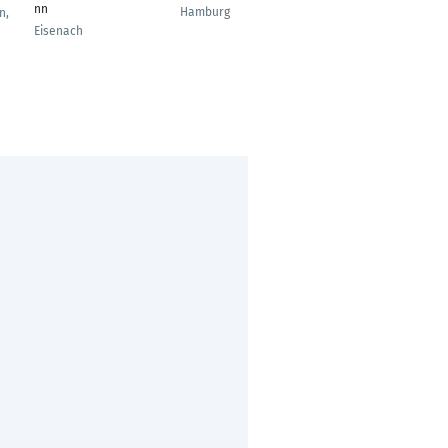
nn
Hamburg
Ansfelden
n,
Eisenach