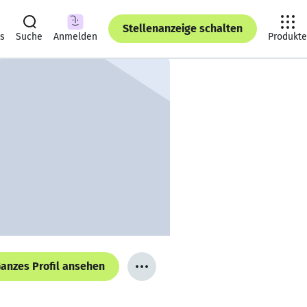
Stellenanzeige schalten
ts
Suche
Anmelden
Produkte
anzes Profil ansehen