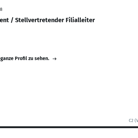
18
t / Stellvertretender Filialleiter
 ganze Profil zu sehen.
C2 (