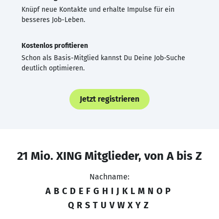
Knüpf neue Kontakte und erhalte Impulse für ein
besseres Job-Leben.
Kostenlos profitieren
Schon als Basis-Mitglied kannst Du Deine Job-Suche
deutlich optimieren.
Jetzt registrieren
21 Mio. XING Mitglieder, von A bis Z
Nachname:
A
B
C
D
E
F
G
H
I
J
K
L
M
N
O
P
Q
R
S
T
U
V
W
X
Y
Z