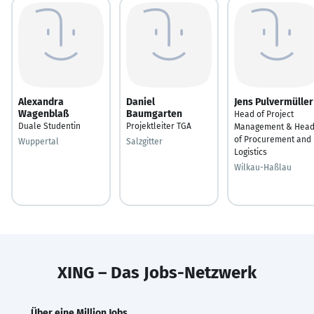
Alexandra
Daniel
Jens Pulvermüller
Wagenblaß
Baumgarten
Head of Project
Duale Studentin
Projektleiter TGA
Management & Hea
of Procurement and
Wuppertal
Salzgitter
Logistics
Wilkau-Haßlau
XING – Das Jobs-Netzwerk
Über eine Million Jobs