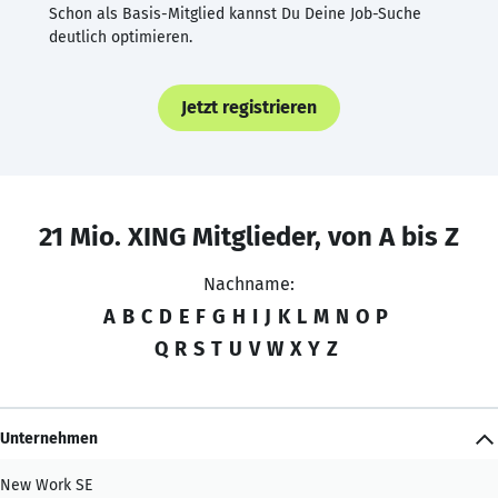
Schon als Basis-Mitglied kannst Du Deine Job-Suche
deutlich optimieren.
Jetzt registrieren
21 Mio. XING Mitglieder, von A bis Z
Nachname:
A
B
C
D
E
F
G
H
I
J
K
L
M
N
O
P
Q
R
S
T
U
V
W
X
Y
Z
Unternehmen
New Work SE