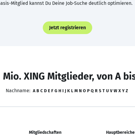
asis-Mitglied kannst Du Deine Job-Suche deutlich optimieren.
Jetzt registrieren
 Mio. XING Mitglieder, von A bi
Nachname:
A
B
C
D
E
F
G
H
I
J
K
L
M
N
O
P
Q
R
S
T
U
V
W
X
Y
Z
Mitgliedschaften
Hauptbereiche