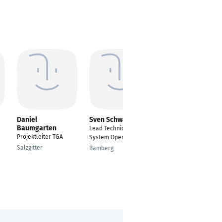
Daniel
Sven Schwaten
Patrick Hobauer
Baumgarten
Lead Technical
Leiter IT Infrastruktur
Projektleiter TGA
System Operation
Braunschweig
Salzgitter
Bamberg