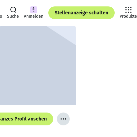
Stellenanzeige schalten
ts
Suche
Anmelden
Produkte
anzes Profil ansehen