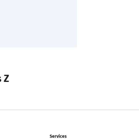
s Z
Services