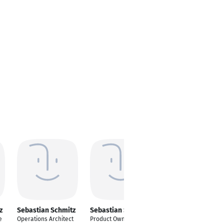
z
Sebastian Schmitz
Sebastian Schmitz
Sebastian Schmitz
e
Operations Architect
Product Owner IoT
Geschäftsführer