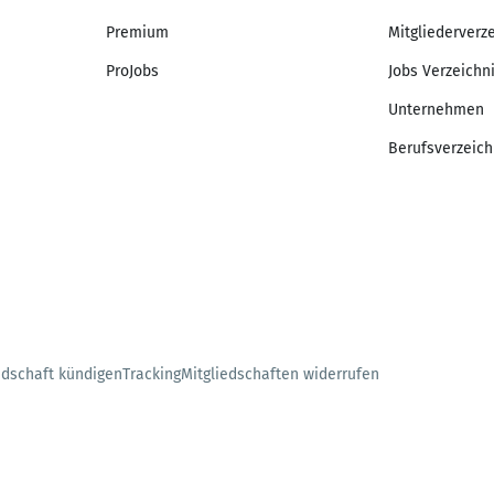
Premium
Mitgliederverz
ProJobs
Jobs Verzeichn
Unternehmen
Berufsverzeich
edschaft kündigen
Tracking
Mitgliedschaften widerrufen