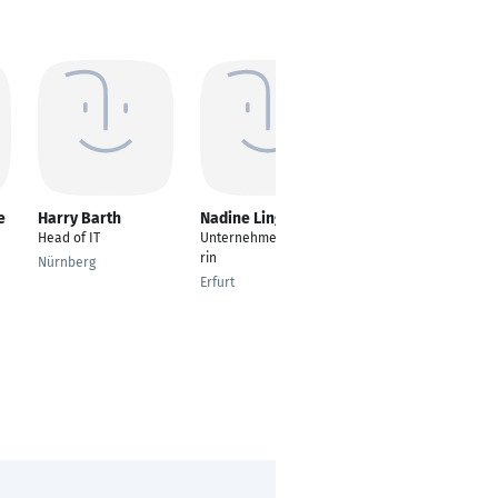
e
Harry Barth
Nadine Lingnau
Tobias Bahn
Head of IT
Unternehmensberate
Content Creator
rin
Nürnberg
Kamp-Lintfort
Erfurt