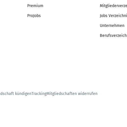
Premium
Mitgliederverz
ProJobs
Jobs Verzeichn
Unternehmen
Berufsverzeich
edschaft kündigen
Tracking
Mitgliedschaften widerrufen