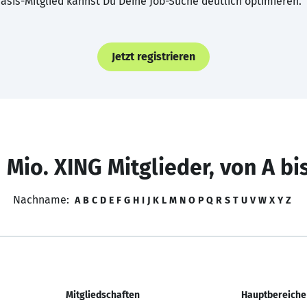
asis-Mitglied kannst Du Deine Job-Suche deutlich optimieren.
Jetzt registrieren
 Mio. XING Mitglieder, von A bi
Nachname:
A
B
C
D
E
F
G
H
I
J
K
L
M
N
O
P
Q
R
S
T
U
V
W
X
Y
Z
Mitgliedschaften
Hauptbereiche