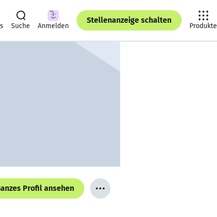
Stellenanzeige schalten
ts
Suche
Anmelden
Produkte
anzes Profil ansehen