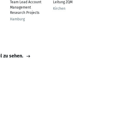
Team Lead Account
Leitung ZQM
Leiter
Management
Materialwirtschaft
Kirchen
Research Projects
und Logistik
Hamburg
Magdeburg
il zu sehen.