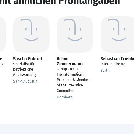
mit ähnlichen Profilangaben
me
Sascha Gabriel
Achim
Sebastian Triebk
Zimmermann
2B-
Spezialist für
Interim Direktor
Group CIO | IT-
betriebliche
Berlin
Transformation |
Altersvorsorge
Prokurist & Member
Sankt Augustin
of the Executive
Committee
Hornberg