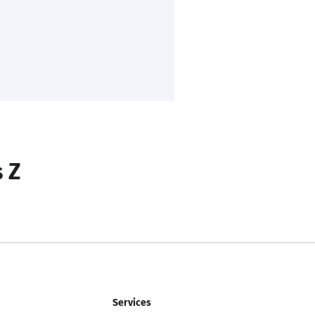
s Z
Services